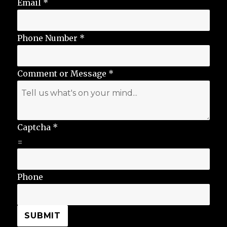
Email
*
Phone Number
*
Comment or Message
*
Captcha
*
=
Phone
SUBMIT