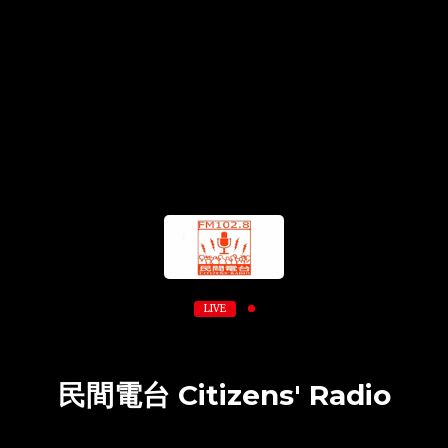
LIVE
民間電台 Citizens' Radio